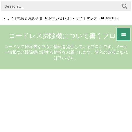
サイト概要と免責事項
お問い合わせ
サイトマップ
YouTube

Feedly
RSS
コードレス掃除機について書くブログ


コードレス掃除機を中心に情報を提供しているブログです。メーカ
ー情報など掃除機に関する情報をお届けします。購入の参考になれ
メニュ
ば幸いです。

サイド

前へ

次へ

検索