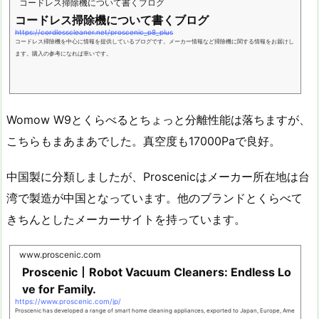
コードレス掃除機について書くブログ
コードレス掃除機について書くブログ
https://cordlesscleaner.net/proscenic_p8_plus
コードレス掃除機を中心に情報を提供しているブログです。メーカー情報など掃除機に関する情報をお届けし
ます。購入の参考になれば幸いです。
Womow W9とくらべるとちょっと分離性能は落ちますが、
こちらもまあまあでした。真空度も17000Paで良好。
中国製に分類しましたが、Proscenicはメーカー所在地は台
湾で製造が中国となっています。他のブランドとくらべて
きちんとしたメーカーサイトを持っています。
www.proscenic.com
Proscenic丨Robot Vacuum Cleaners: Endless Lo
ve for Family.
https://www.proscenic.com/jp/
Proscenic has developed a range of smart home cleaning appliances, exported to Japan, Europe, Ame