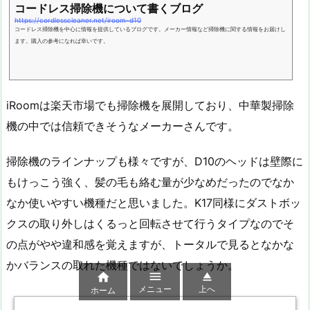
コードレス掃除機について書くブログ
https://cordlesscleaner.net/iroom-d10
コードレス掃除機を中心に情報を提供しているブログです。メーカー情報など掃除機に関する情報をお届けし
ます。購入の参考になれば幸いです。
iRoomは楽天市場でも掃除機を展開しており、中華製掃除
機の中では信頼できそうなメーカーさんです。
掃除機のラインナップも様々ですが、D10のヘッドは壁際に
もけっこう強く、髪の毛も絡む量が少なめだったのでなか
なか使いやすい機種だと思いました。K17同様にダストボッ
クスの取り外しはくるっと回転させて行うタイプなのでそ
の点がやや違和感を覚えますが、トータルで見るとなかな
かバランスの取れた機種ではないでしょうか。



メニュー
上へ
ホーム