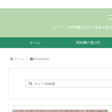
コードレス掃除機を中心に情報を提供
ホーム
掃除機の選び方

ホーム
>

Proscenic